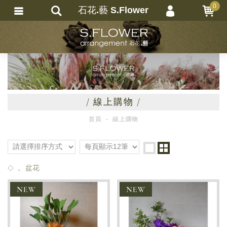
0
石花.藝 S.Flower
會員登入
繁體中文
會員註冊
忘記密碼
訂單查詢
/ 線上購物 /
追蹤清單
首頁
線上購物
匯款通知
。盆花