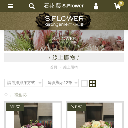
0
石花.藝 S.Flower
會員登入
繁體中文
會員註冊
忘記密碼
訂單查詢
/ 線上購物 /
追蹤清單
首頁
線上購物
匯款通知
。禮盒花