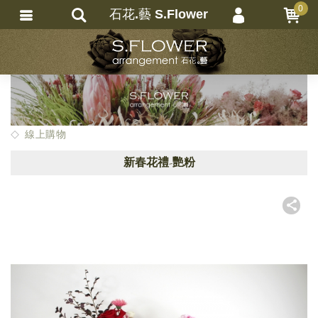
0
石花.藝 S.Flower
會員登入
繁體中文
會員註冊
忘記密碼
訂單查詢
線上購物
追蹤清單
新春花禮-艷粉
匯款通知