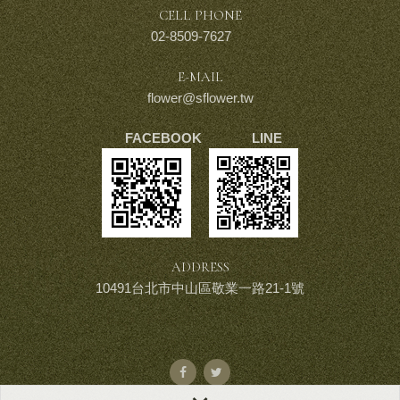
CELL PHONE
02-8509-7627
E-MAIL
flower@sflower.tw
FACEBOOK LINE
ADDRESS
10491台北市中山區敬業一路21-1號