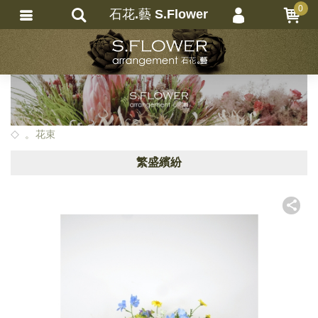
0
石花.藝 S.Flower
會員登入
繁體中文
會員註冊
忘記密碼
訂單查詢
。花束
追蹤清單
繁盛繽紛
匯款通知