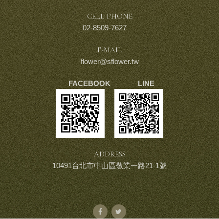
CELL PHONE
02-8509-7627
E-MAIL
flower@sflower.tw
FACEBOOK LINE
ADDRESS
10491台北市中山區敬業一路21-1號