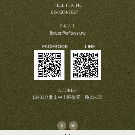
CELL PHONE
02-8509-7627
E-MAIL
flower@sflower.tw
FACEBOOK LINE
ADDRESS
10491台北市中山區敬業一路21-1號