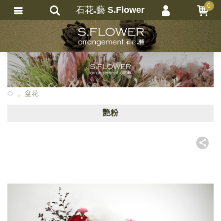
0
石花.藝 S.Flower
會員登入
繁體中文
會員註冊
忘記密碼
訂單查詢
。盆花
追蹤清單
艷粉
匯款通知