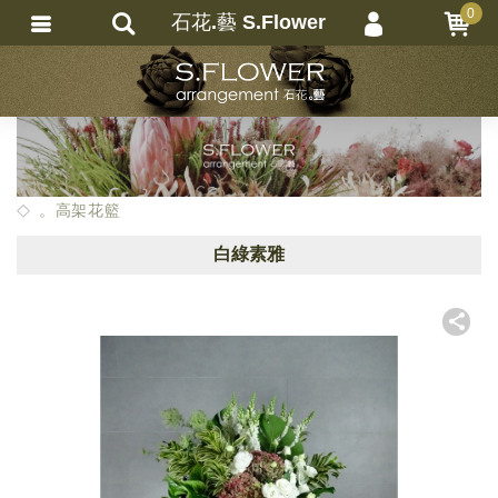
0
石花.藝 S.Flower
會員登入
繁體中文
會員註冊
忘記密碼
訂單查詢
。高架花籃
追蹤清單
白綠素雅
匯款通知