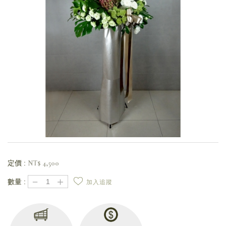
定價 :
NT$
4,500
－
＋
數量 :
加入追蹤