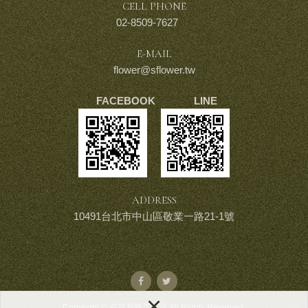
CELL PHONE
02-8509-7627
E-MAIL
flower@sflower.tw
FACEBOOK LINE
ADDRESS
10491台北市中山區敬業一路21-1號
×
Copyright © 石花花藝工作室 All Rights Reserved.