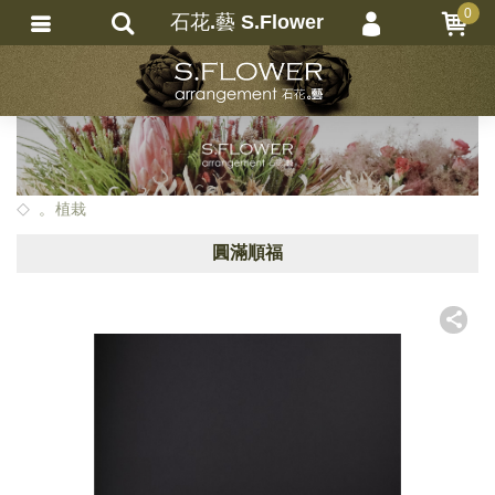
0
石花.藝 S.Flower
會員登入
繁體中文
會員註冊
忘記密碼
訂單查詢
。植栽
追蹤清單
圓滿順福
匯款通知