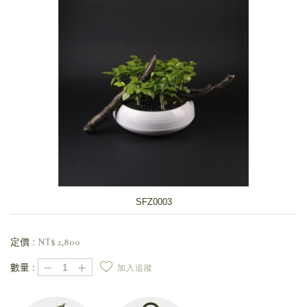
SFZ0003
定價 :
NT$
2,800
－
＋
數量 :
加入追蹤