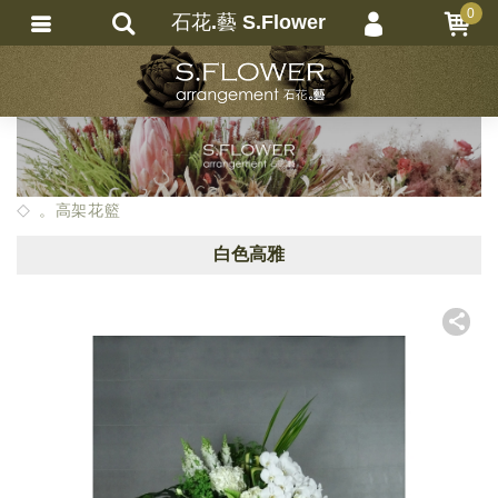
0
石花.藝 S.Flower
會員登入
繁體中文
會員註冊
忘記密碼
訂單查詢
。高架花籃
追蹤清單
白色高雅
匯款通知