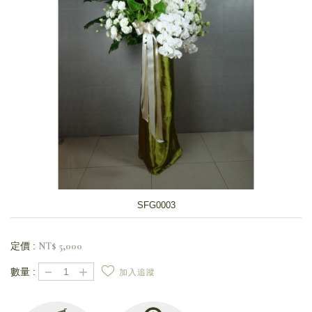
SFG0003
定價 :
NT$
5,000
－
＋
數量 :
加入追蹤